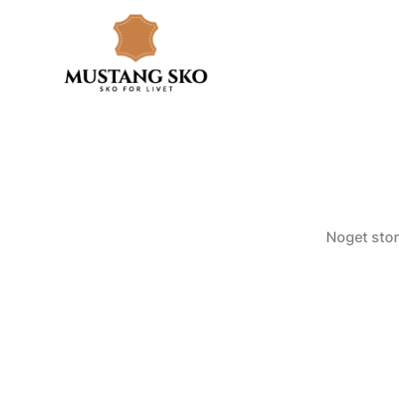
Gå
til
indholdet
Noget stor