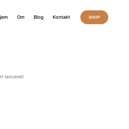
jem
Om
Blog
Kontakt
SHOP
t lanceret!