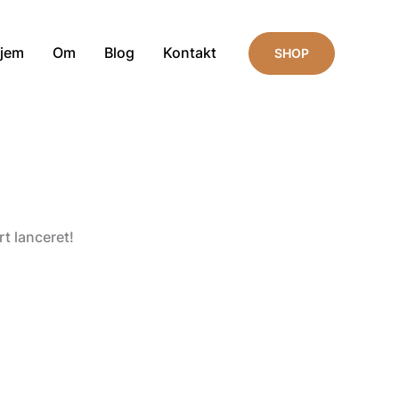
jem
Om
Blog
Kontakt
SHOP
t lanceret!