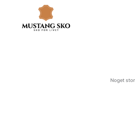
Gå
til
indholdet
Noget stor