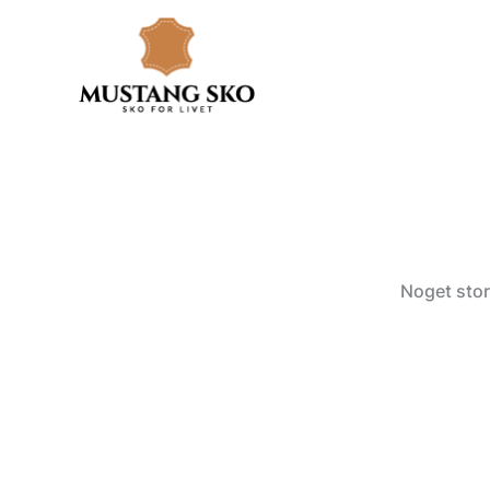
Gå
til
indholdet
Noget stor