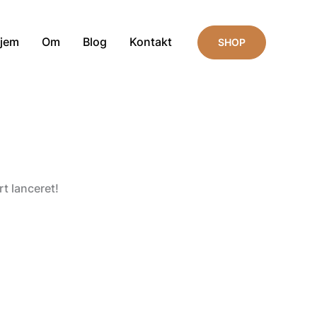
jem
Om
Blog
Kontakt
SHOP
t lanceret!