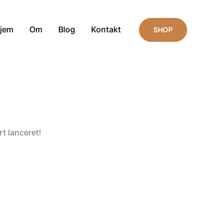
jem
Om
Blog
Kontakt
SHOP
t lanceret!