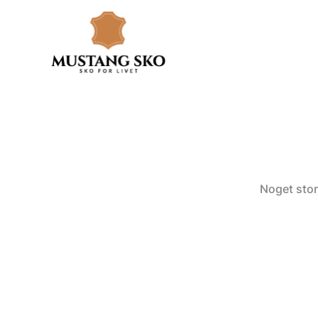
Gå
til
indholdet
Noget stor