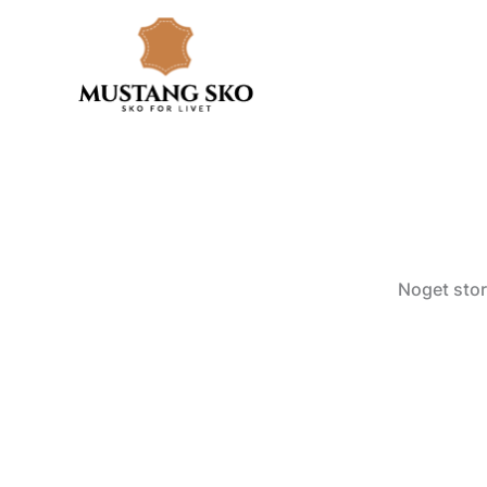
Gå
til
indholdet
Noget stor