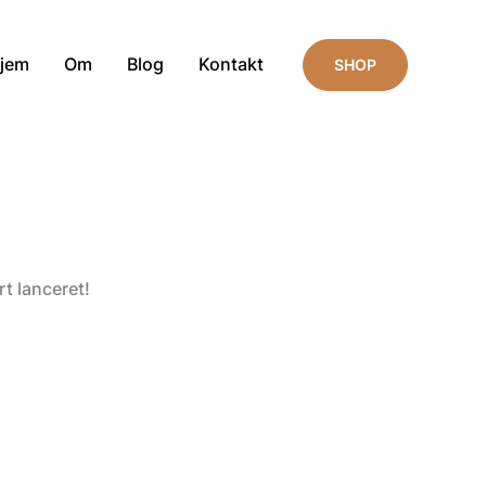
jem
Om
Blog
Kontakt
SHOP
t lanceret!