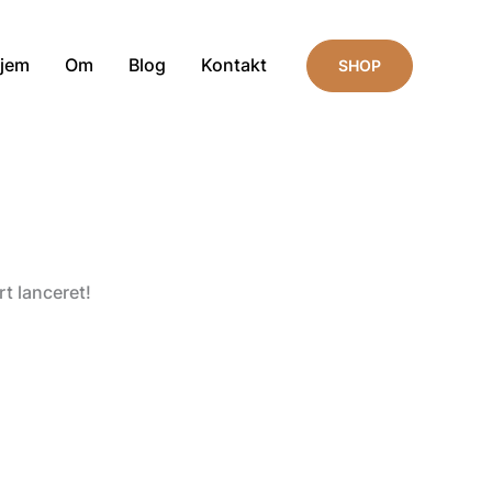
jem
Om
Blog
Kontakt
SHOP
t lanceret!