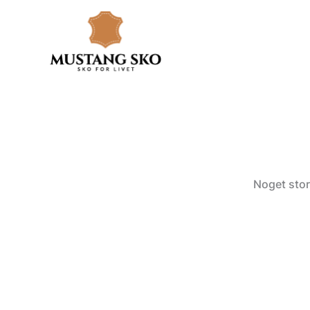
Gå
til
indholdet
Noget stor