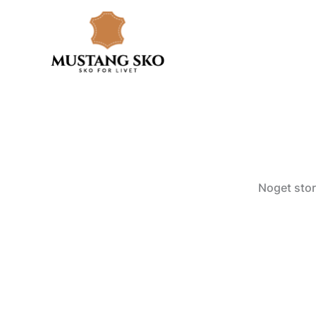
Gå
til
indholdet
Noget stor