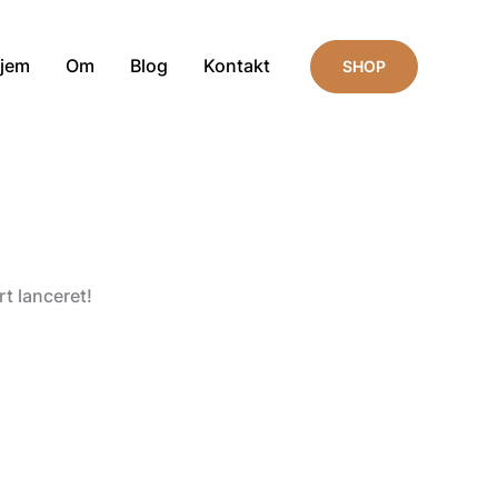
jem
Om
Blog
Kontakt
SHOP
t lanceret!