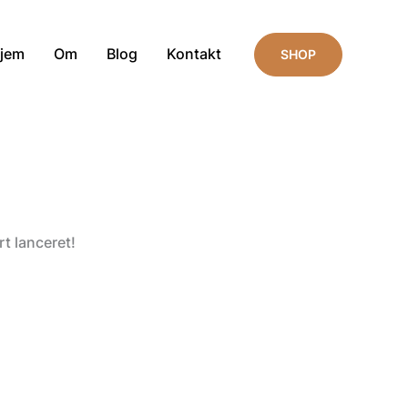
jem
Om
Blog
Kontakt
SHOP
t lanceret!