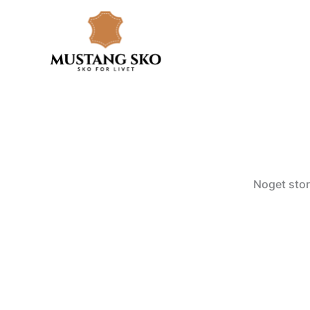
Gå
til
indholdet
Noget stor