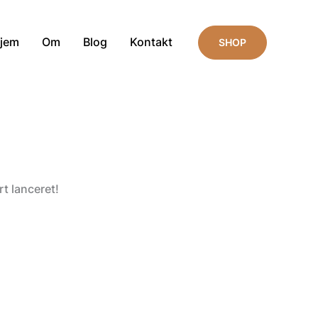
jem
Om
Blog
Kontakt
SHOP
t lanceret!