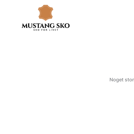
Gå
til
indholdet
Noget stor