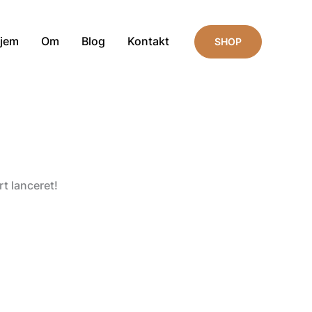
jem
Om
Blog
Kontakt
SHOP
t lanceret!