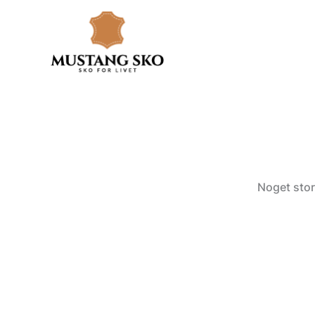
Gå
til
indholdet
Noget stor