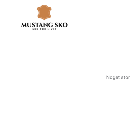
Gå
til
indholdet
Noget stor