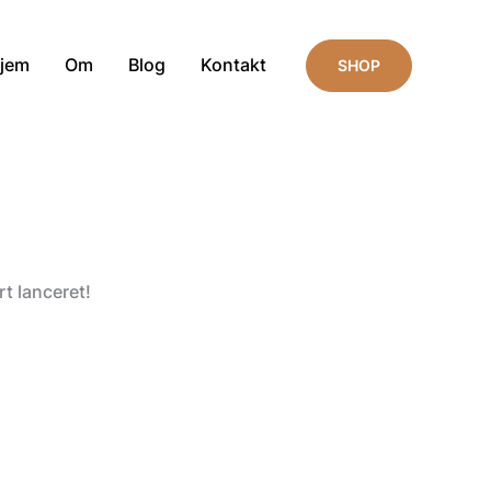
jem
Om
Blog
Kontakt
SHOP
t lanceret!