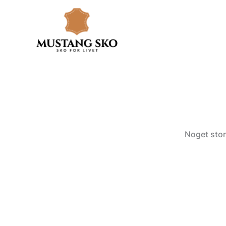
Gå
til
indholdet
Noget stor