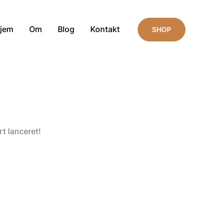
jem
Om
Blog
Kontakt
SHOP
t lanceret!