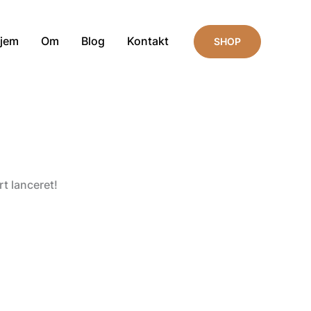
jem
Om
Blog
Kontakt
SHOP
t lanceret!