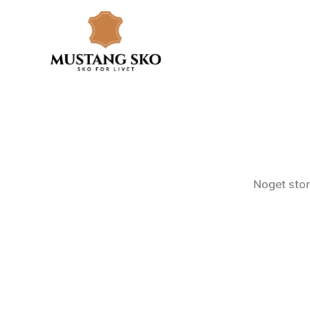
Gå
til
indholdet
Noget stor